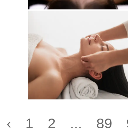
‹
1
2
...
89