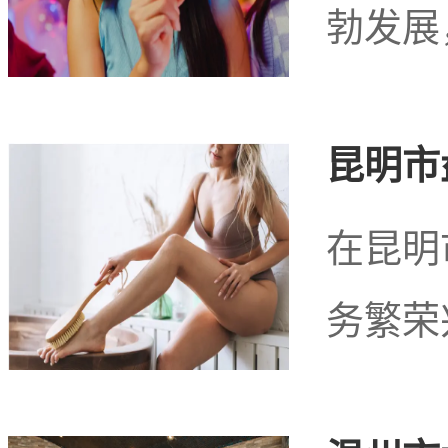
勃发展
昆明市
在昆明
务繁荣
北京市房山区阎村镇