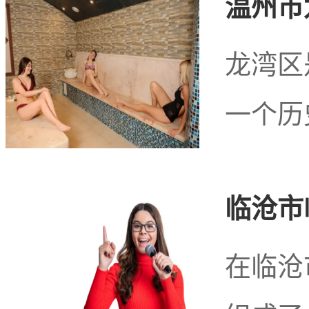
温州市
北京市房山区阎
龙湾区
拿洗
一个历
在北京市房山区阎村
临沧市
具特色，为游客们提供了
在临沧
镇风情浓郁的土地上，你