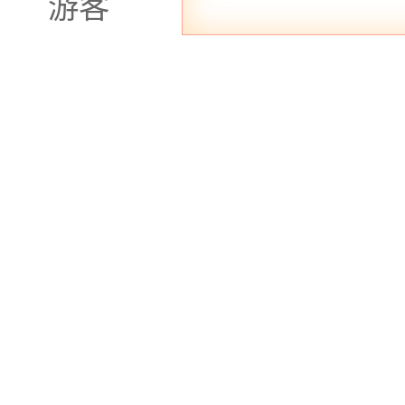
游客
青莲体验网简单概括
具特色，无论你是追求华
里找到心仪的去处。无论
享桑拿会所的清新舒适，
都能为你带来一场身心的