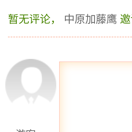
暂无评论，
中原加藤鹰
邀
的中国风桑拿会所，以其
受青睐。走进温馨泉居，
潺潺、花草葱茏，处处散
里，您可以尽情享受传统
古老文化带来的身心愉悦