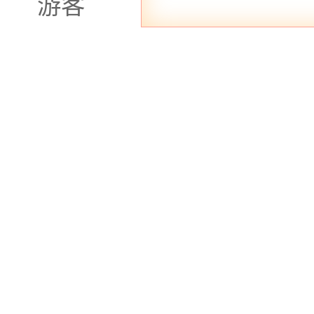
游客
青莲体验网简单概括
边的桑拿洗浴会所种类繁
验还是偏爱现代SPA护
忙碌的生活中，不妨抽出