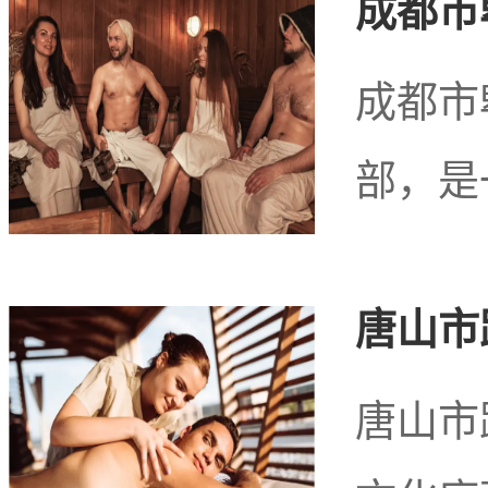
成都市
在北京市海淀区，北
成都市
区域，除了历史的沉淀与
部，是
畅快舒展身心的桑拿洗浴
唐山市
找到多家质优价廉、服务
唐山市
惫旅途或游览之余，尽情