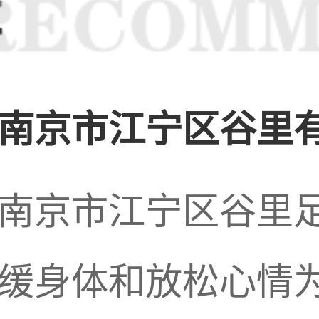
史的沉淀。
南京市江宁区谷里有
上，
桑拿
按摩行业也
南京市江宁区谷里
缓身体和放松心情为主
提高和健康意识的增