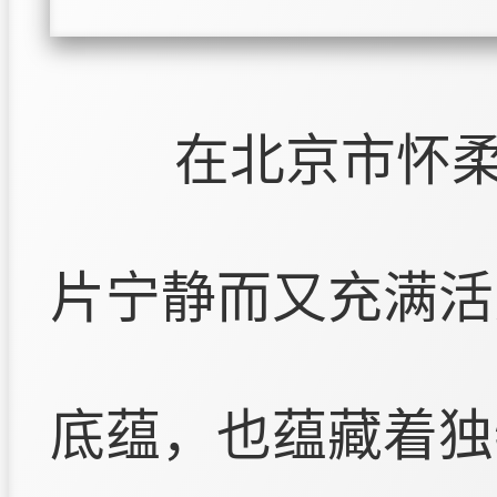
在北京市怀
片宁静而又充满活
底蕴，也蕴藏着独