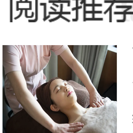
城的雄伟壮丽和历
在这片地域
着人们生活水平的