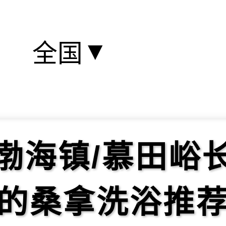
▼
全国
渤海镇/慕田峪
的桑拿洗浴推