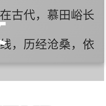
在古代，慕田峪长
文
线，历经沧桑，依
了北京市重要的旅
观光游览，感受长