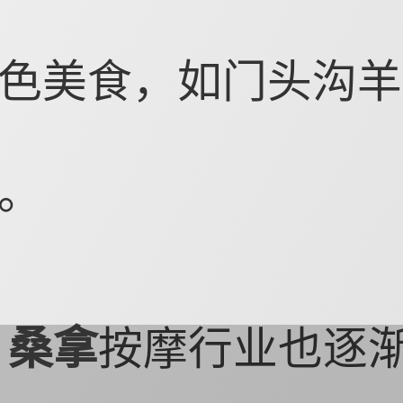
色美食，如门头沟羊
。
，
桑拿
按摩行业也逐