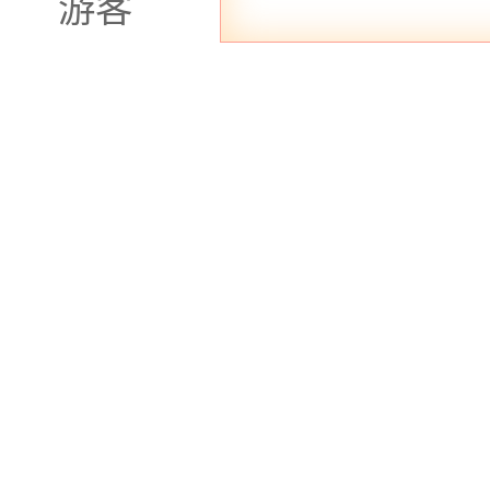
游客
餐厅提供各种美食，让您
高品质的用餐体验。
以上三家商务娱乐场
牌，拥有良好的口碑和信
乐的不二选择。这些场所