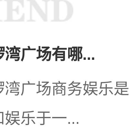
式越来越受到关
获得了广泛的认可
湾广场有哪...
和体验要求的提
锣湾广场商务娱乐是
乐于一...
，引入更多的技术