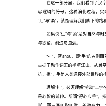
在这一部分里，我们看到了汉
😀逻辑的符号。这种演化过程，
“辶”与“喿”，就是理解我们脚下的路
如果说“辶”与“喿”是对自然与
与欲望，创造与圆满。
“扌”，音shǒu，即“手”的🔥
占据了动作词汇的半壁江山。从最基
抗、拒”，手是人类连接外部世界的
理解“扌”，必须理解“劳动”二
是心智的延伸。所谓“得心应手”，
形，那三画如指如掌，苍劲有力，它