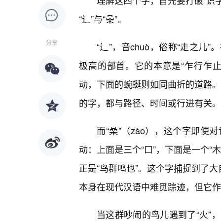
理解这四个字，首先要打破“识字
“辶”与“喿”。
分享
“辶”，音chuò，俗称“走之
极高的部首。它的本意是“乍行乍
动，下面的蜿蜒则如同曲折的道路。这
的字，都与路径、时间或行进有关。
而“喿”（zào），这个字即
动：上面是三个“口”，下面是一个“
正是“鸟群鸣也”。这个字捕捉到了大
本身在现代汉语中难觅踪迹，但它作
当这群吵闹的鸟儿遇到了“火”，