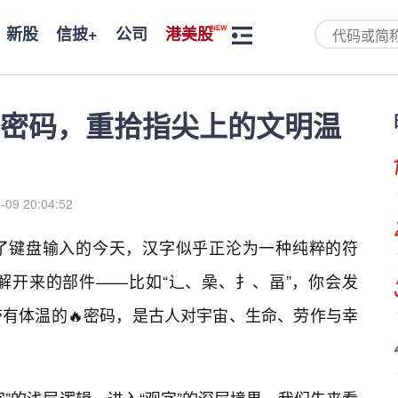
新股
信披+
公司
港美股
密码，重拾指尖上的文明温
-09 20:04:52
了键盘输入的今天，汉字似乎正沦为一种纯粹的符
解开来的部件——比如“辶、喿、扌、畐”，你会发
有体温的🔥密码，是古人对宇宙、生命、劳作与幸