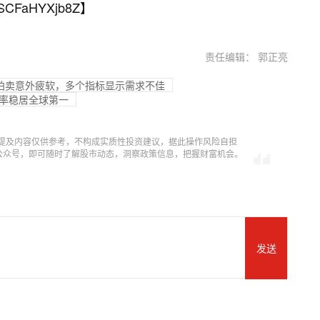
SCFaHYXjb8Z
】
责任编辑： 郭正亮
债拍卖意外疲软，多个指标显示需求不佳
手率稳居全球第一
提及内容仅供参考，不构成实质性投资建议，据此操作风险自担
信公众号，即可随时了解股市动态，洞察政策信息，把握财富机会。
发送