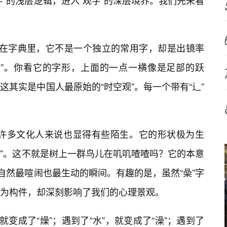
”的浅层逻辑，进入“观字”的深层境界。我们先来看
儿”。在字典里，它不是一个独立的常用字，却是出镜率
止”。你看它的字形，上面的一点一横像是足部的跃
其实是中国人最原始的“时空观”。每一个带有“辶”
便对许多文化人来说也显得有些陌生。它的形状极为生
木”。这不就是树上一群鸟儿在叽叽喳喳吗？它的本意
自然最喧闹也最生动的瞬间。有趣的是，虽然“喿”字
为构件，却深刻影响了我们的心理景观。
就变成了“燥”；遇到了“水”，就变成了“澡”；遇到了