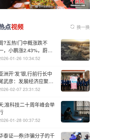
热点
视频
换一换
周?五热!门中概涨跌不
一，小鹏涨2.43%，蔚来
跌5.76%
2026-01-26 10:34:52
亚洲开‘发’银,行前行长中
尾武彦：发展经济应聚焦
消费赋能
2026-02-07 23:31:52
天;准科技二十周年峰会举
行
2026-01-28 00:37:52
华泰证—券|诈骗分子的千