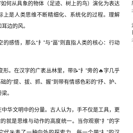
字如何从具象的物体（足迹、树上的鸟）演化为表达
实际上是人类思维不断精细化、系统化的过程。理解
和耳边的风。
时空的感悟，那么“扌”与“畐”则直指人类的核心：行动
侧面变形。在汉字的广袤丛林里，带📝“扌”旁的🔥字几乎
础的“提、拔、抓、握”到带有情感色彩的“抒、护、
桥梁。
字在中华文明中的分量。古人认为，手不仅是工具，更
指的就是思维与动作的高度统一。当你观察“扌”的字
代🎯表了一种向外的探索力。每一个带“扌”的汉