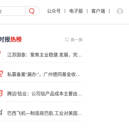
公众号
电子报
客户端
时报
热榜
换一换
江苏国泰：聚焦主业稳健.发展，完善.分红规划提升投资者回报
私募备案“漏办:”，广州德同基金收<广>东证监局责令改正
腾远!钴业：公司钴产品成本主要由原料成本、人工成本及制造费用组成
巴西飞机—制造商巴航.工业对美国新增销售抱有希望，尽管存在关税影响