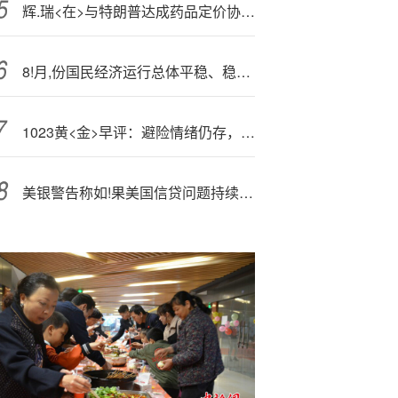
辉.瑞<在>与特朗普达成药品定价协议前经历了数月僵局
8!月,份国民经济运行总体平稳、稳中有进友情链接
1023黄<金>早评：避险情绪仍存，关注4100关口支撑情况
美银警告称如!果美国信贷问题持续 美股可能遭被动抛售