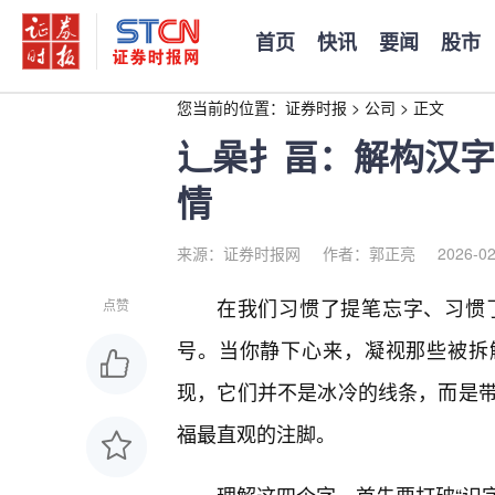
首页
快讯
要闻
股市
您当前的位置：
证券时报
>
公司
>
正文
辶喿扌畐：解构汉字
情
来源：证券时报网
作者：郭正亮
2026-02
在我们习惯了提笔忘字、习惯
点赞
号。当你静下心来，凝视那些被拆
现，它们并不是冰冷的线条，而是带
福最直观的注脚。