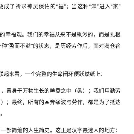
便成了祈求神灵保佑的“福”；当这种“满”进入“家”
人的幸福观。我们的幸福从来不是飘渺的，而是扎根
种“盈而不溢”的状态，是历经劳作后，面对满仓谷
串联起来看，一个完整的生命闭环便跃然纸上：
），置身于万物生长的喧嚣之中（喿）；我们用勤劳
）；最终，所有的🔥奔😀波与劳作，都是为了抵达
）。
了一部简缩的人生简史。这正是汉字最迷人的地方：