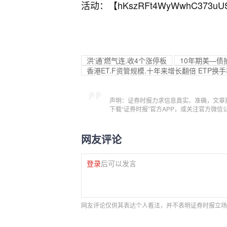
活动：【
hKszRFt4WyWwhC373uU
洪‘通’燃气连.收4个涨停板
10年期美—
香港ET.F资管规模.十年来增长翻倍 ETP换
声明：证券时报力求信息真实、准确，文章
下载“证券时报”官方APP，或关注官方微
网友评论
登录
后可以发言
网友评论仅供其表达个人看法，并不表明证券时报立场