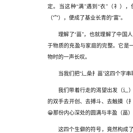
定。当这种“满”遇到“衣”（礻），
（宀），便成了基业长青的“富”。
理解了“畐”，也就理解了中国
于物质的充盈与家庭的完整。它是一
物时的一声长叹。
当我们把“辶喿扌畐”这四个字
我们带着行走的渴望出发（辶
的双手去开创、去搏斗、去触摸（扌
😀那份内心深处的圆满与丰盈（畐
这四个生僻的符号，竟然构成