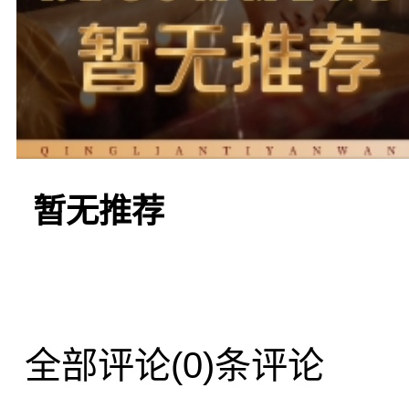
拾足园 拾足园
打的店铺，店内
暂无推荐
技术娴熟、服务
爱。店家还提供
全部评论
(0)条评论