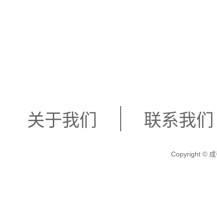
摩
店，店内装修
洁。店家提供专
师都经过严格培
关于我们
联系我们
求提供个性化服
Copyright
不错的选择。