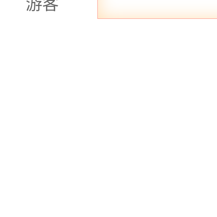
游客
服务质量极高，
处。此外，他们
动，让消费者更
和足轩 和足轩