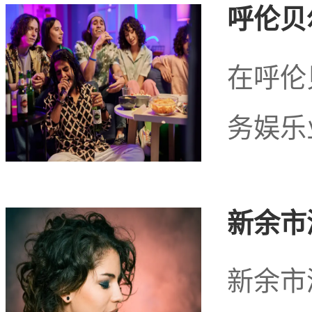
呼伦贝
适放松的按摩体验，满足
在呼伦
务娱乐
青莲体验网简单概括
一个充满魅力的地方。它
新余市
理特点以及蓬勃发展的足
新余市