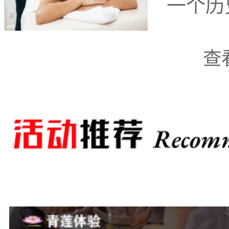
一个历
的商务人士和寻求放松的
查
中，有几家
商务ktv
备受推
环境吸引着众多顾客。
一要提的是“嘻哈KT
乐
品牌之一，嘻哈KTV