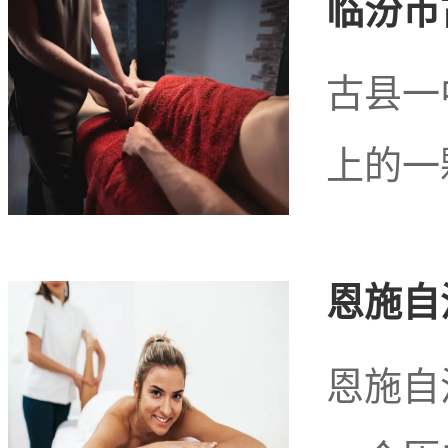
萍乡市西门商务娱乐
临汾市
古县一
萍乡市西门有哪
上的一
务K
恩施自
恩施自
在萍乡市西门一带，