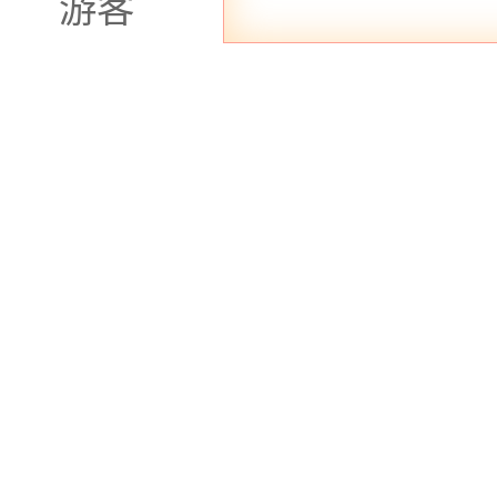
游客
先进，是举办商务活动或
的服务团队年轻活力，热
娱乐指导和个性化的服务
青莲体验网简单概括