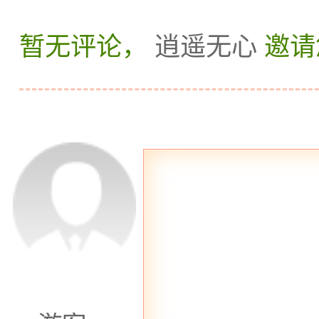
我自己都会跟樱花妹躺在床上抱在一起聊聊天然
暂无评论，
逍遥无心
邀请
你会日文的话那我只能说真的是服务很好妹子人
如果会日文也会增加店家愿意接待你的意愿。
还有那个a片情节的气垫床 我是认真奉劝大家可
想要玩气垫床基本上都要买100分钟以上才有。