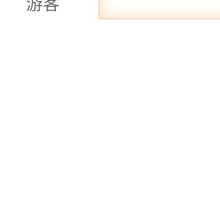
游客
再泡泡浴基本什麽都能玩（有些妹子不行 所以做
除了一些比较特殊的没有。其他的项目不方便说自
当然拍照是绝对不行的 想要好好出风俗店的话。
就不要做那些奇怪的事情。