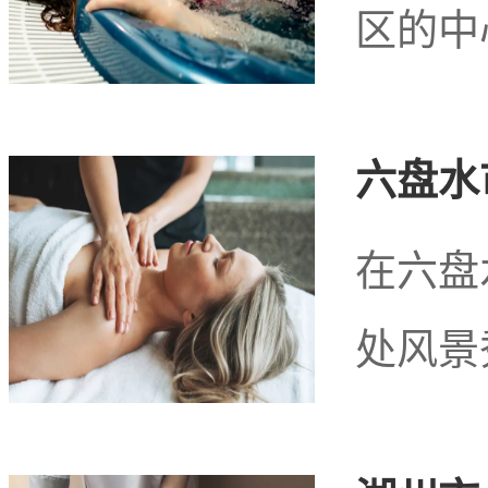
区的中
且人又很害羞 其实有种征服感 挺不错的。
六盘水
（如果你没人带的话）
在六盘
（价格大概落在2万-8万吧）
处风景
为什麽会是在8万呢因为我听别的老湿机说。