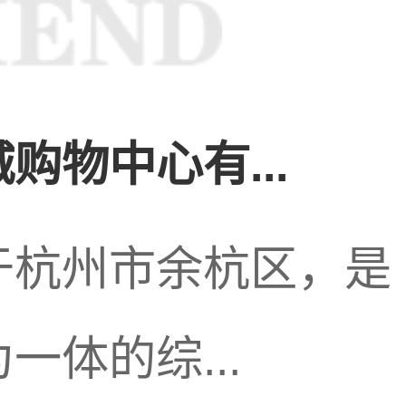
速发展。随着人们
了一种流行的休闲
购物中心有...
业的
足疗按摩
店
于杭州市余杭区，是
体的综...
底按摩、推拿按摩