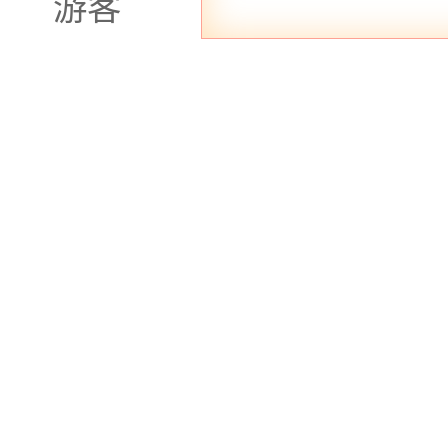
游客
里，让足疗按摩成为你放
抚，舒缓你的心灵。