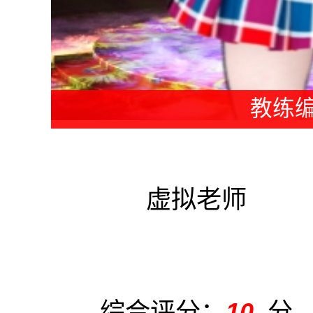
教练编
虚拟老师
综合评分：
10
分