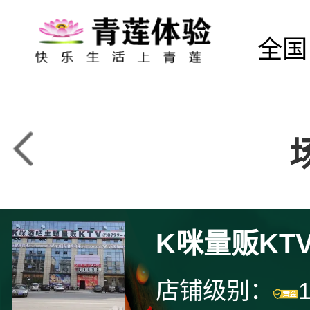
全国
K咪量贩KT
店铺级别：