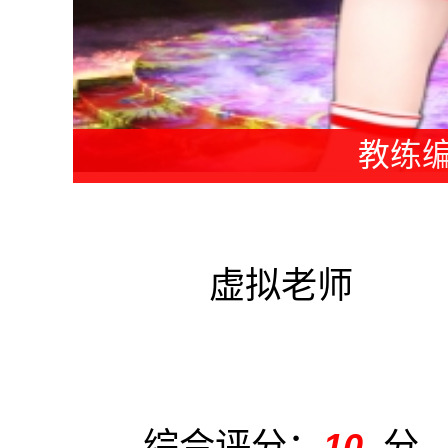
教练编
虚拟老师
综合评分：
10
分