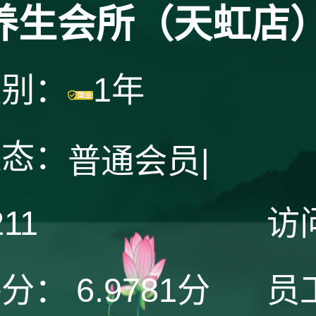
养生会所（天虹店
级别：
1年
状态：
普通会员
|
211
访
评分：
6.9781分
员