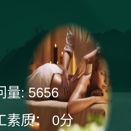
）
问量:
5656
工素质：
0分