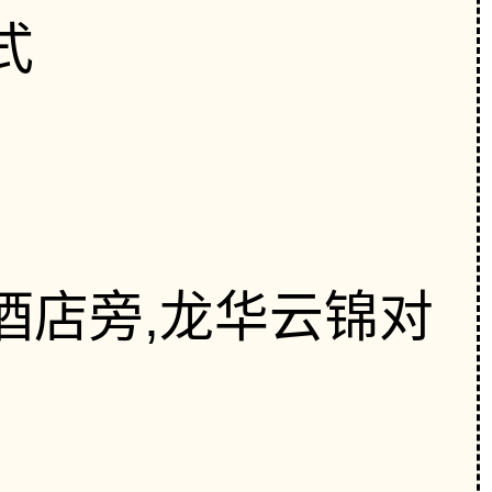
式
酒店旁,龙华云锦对