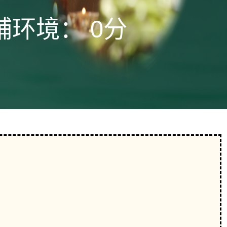
铺环境：
0分