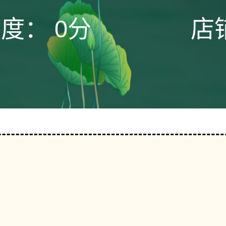
态度：
0分
店