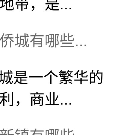
带，是...
城有哪些...
城是一个繁华的
，商业...