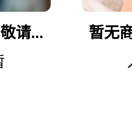
请...
暂无商
暂