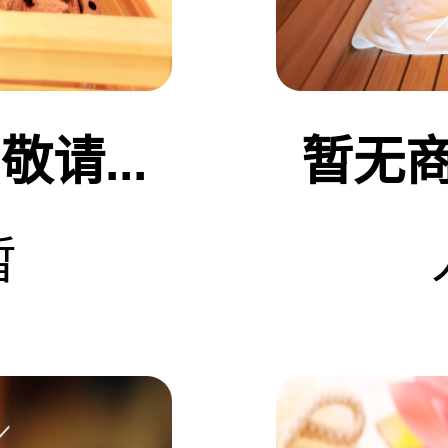
请...
暂无商
暂