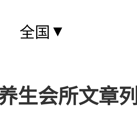
▼
全国
养生会所文章