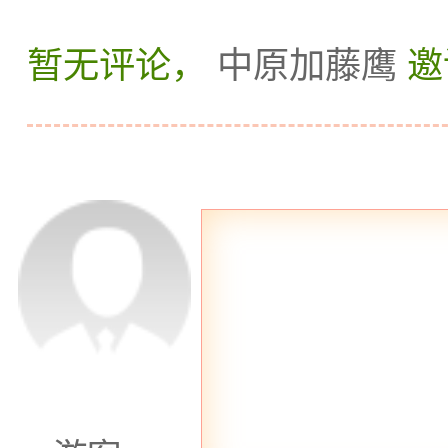
在这些
商务ktv
中，
暂无评论，
中原加藤鹰
邀
美好时光。无论是商务会
乐，这里都是您放松身心
果湖
商务娱乐
区域的商务
美好回忆。愿您在这里度