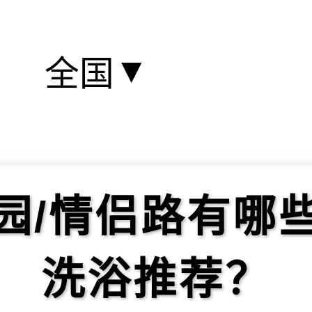
▼
全国
园/情侣路有哪
洗浴推荐？