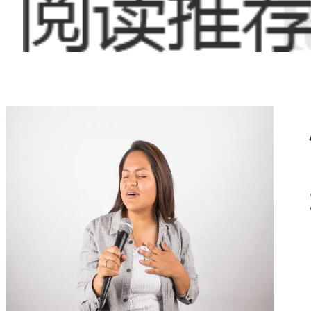
桑拿按摩行
随着人们生活水平
人开始注重身体健
金旭路附近如雨后