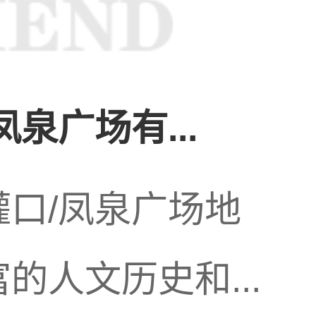
到了蓬勃的发展。
增强，越来越多的
泉广场有...
，桑拿
按摩
店铺在
口/凤泉广场地
的人文历史和...
益激烈。店铺之间