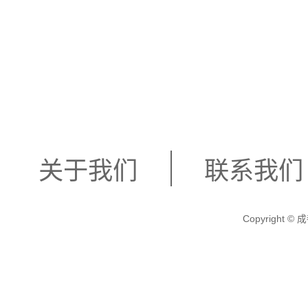
泉会所、温馨家园温泉会
优质的服务、舒适的环境
客的信赖和好评。前往这
关于我们
联系我们
底的放松，让生活焕发出
Copyright