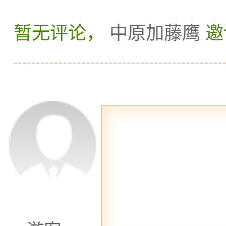
暂无评论，
中原加藤鹰
邀
受桑拿的同时，还能得到
四一家值得一提的是
市中心，装修豪华，设施
会被奢华的装修和高雅的