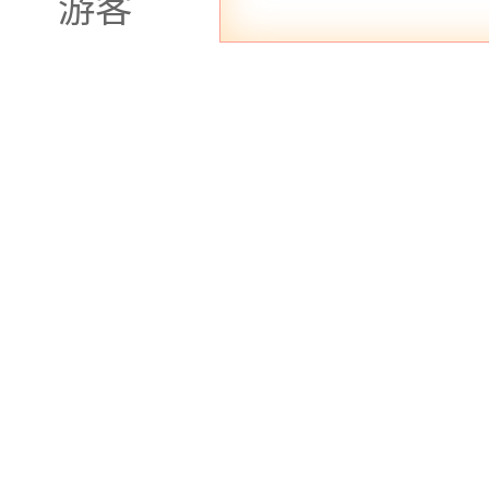
游客
酒店。金色温泉会所拥有
供个性化的服务，让你在
到身心的极致放松。
在玉溪市聂耳公园附
供了一个放松身心、享受