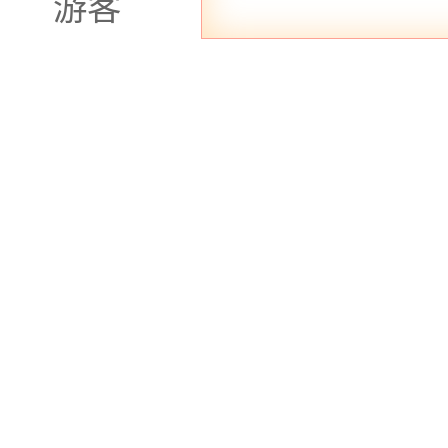
游客
在芳草地养身会
感受大自然的恩
幸福之源 幸福
索道站附近的高