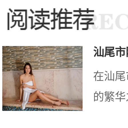
和健康产品，满足了游客
青莲体验网简单概括
汕尾市
道站养生会所是一个集自
在汕尾
的繁华
一体的旅游胜地。在这里
赠，感受丝丝缕缕的人文