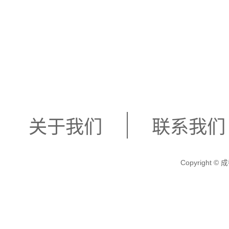
豪华的装修和舒
至如归的感觉。
术和贴心的服务
关于我们
联系我们
您可以选择各种
Copyright
按摩、身体护理