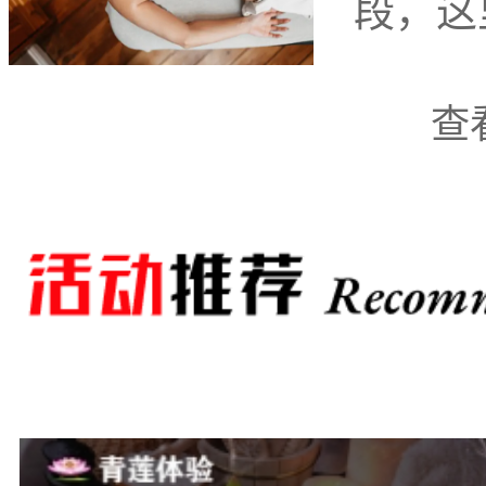
段，这
舒缓与放松。以下是几家
查
温馨养生坊 温
道站附近，这家
务和舒适宜人的