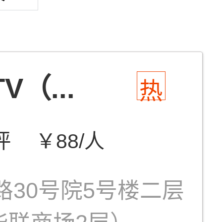
（...
热
评
￥88/人
路30号院5号楼二层