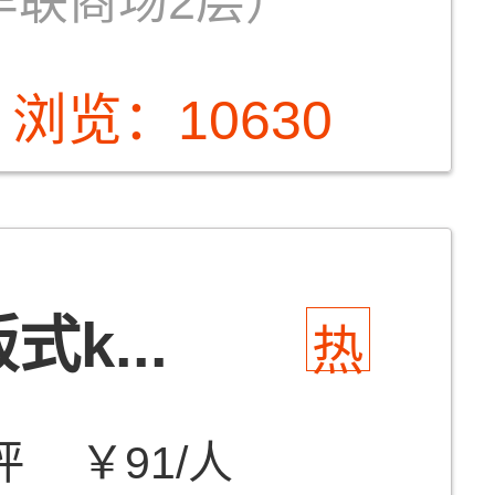
G华联商场2层）
浏览：10630
式k...
热
评
￥91/人