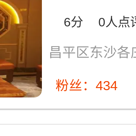
6分
0人点
昌平区东沙各庄
粉丝：434