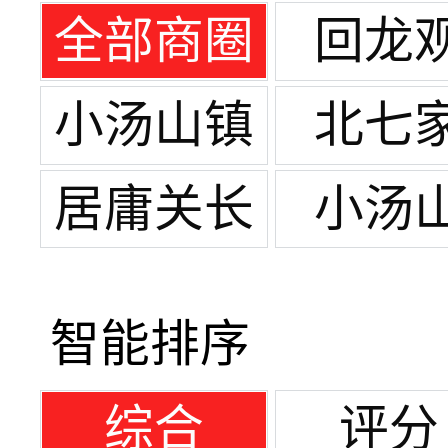
全部商圈
回龙
小汤山镇
北七
居庸关长
小汤
城
智能排序
综合
评分