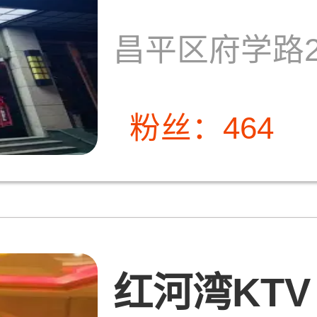
昌平区府学路
粉丝：464
红河湾KTV