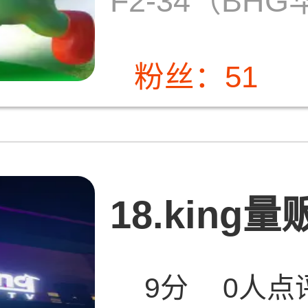
F2-34（BH
粉丝：51
18.king量贩
9分
0人点