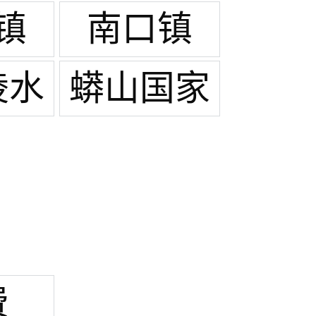
镇
南口镇
陵水
蟒山国家
森林公园
费