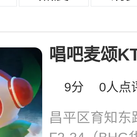
唱吧麦颂KTV
9分
0人点
昌平区育知东