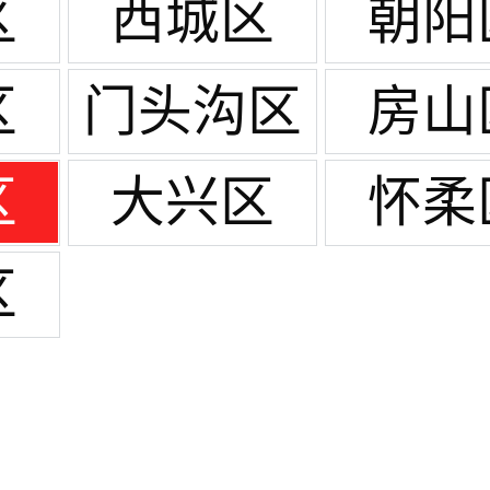
区
西城区
朝阳
区
门头沟区
房山
区
大兴区
怀柔
区