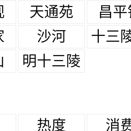
观
天通苑
昌平
家
沙河
十三
库
山
明十三陵
热度
消