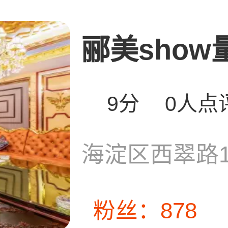
郦美show量
9分
0人点
海淀区西翠路1
粉丝：878