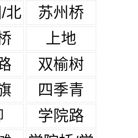
/北
苏州桥
庄
桥
上地
路
双榆树
旗
四季青
柳
学院路