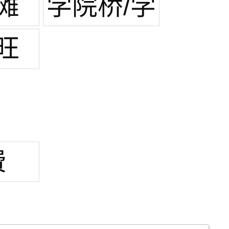
滩
学院桥/学
院路
旺
费