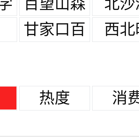
学
百望山森
北沙
林公
甘家口百
西北
园/309医
货
院
热度
消