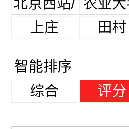
园
北京西站/
农业大
军博
西区
上庄
田村
智能排序
综合
评分