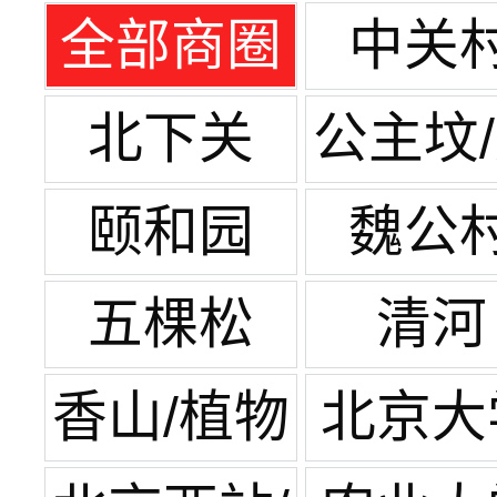
全部商圈
中关
北下关
公主坟
寿路
颐和园
魏公
五棵松
清河
香山/植物
北京大