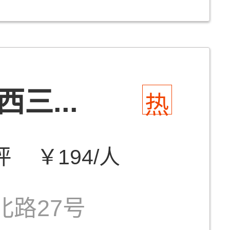
三...
热
评
￥194/人
北路27号