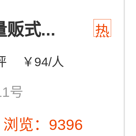
贩式...
热
评
￥94/人
1号
浏览：9396