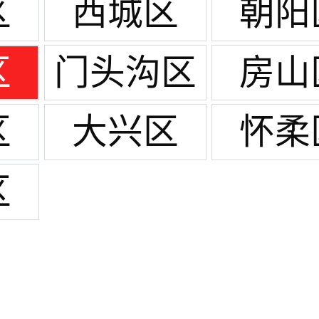
区
西城区
朝阳
区
门头沟区
房山
区
大兴区
怀柔
区