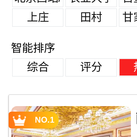
军博
西区
上庄
田村
甘
园
智能排序
综合
评分
NO.1