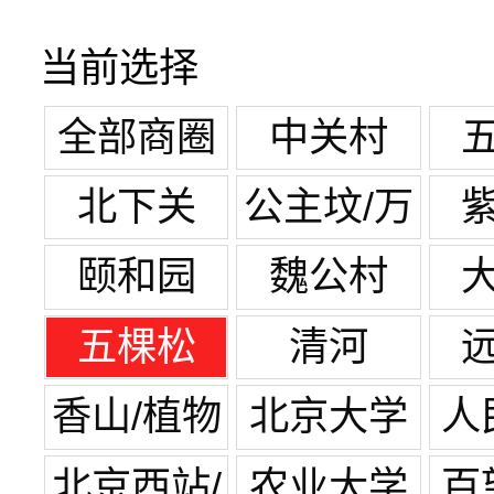
当前选择
全部商圈
中关村
北下关
公主坟/万
寿路
颐和园
魏公村
五棵松
清河
香山/植物
北京大学
人
园
北京西站/
农业大学
百