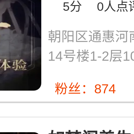
5分
0人点
朝阳区通惠河
14号楼1-2层1
粉丝：874