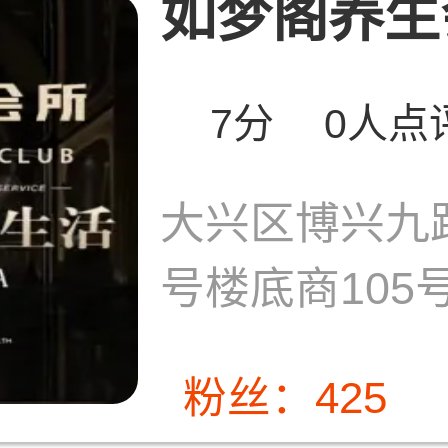
如梦阁养生
7分
0人点
大兴区博兴九
号楼底商105
粉丝：425