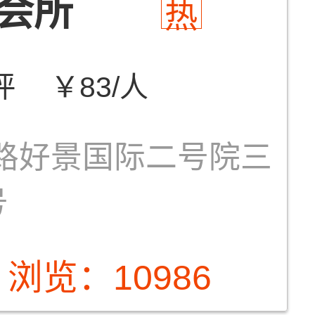
会所
热
评
￥83/人
路好景国际二号院三
号
浏览：10986