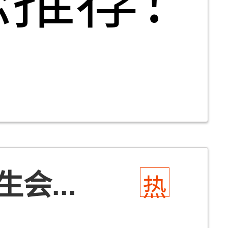
您推荐！
会...
热