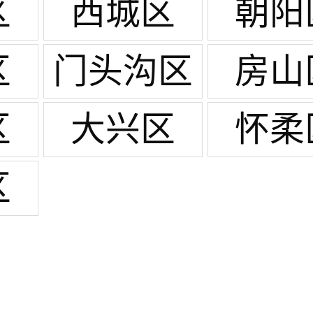
区
西城区
朝阳
区
门头沟区
房山
区
大兴区
怀柔
区