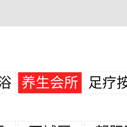
浴
养生会所
足疗