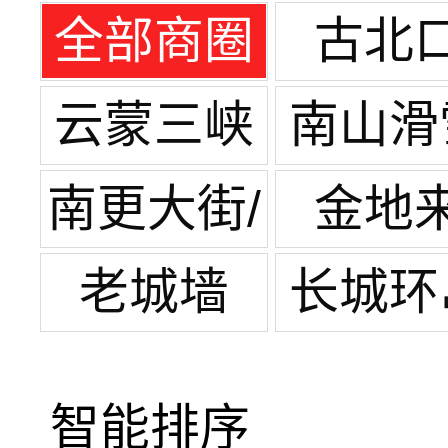
全部商圈
古北
云蒙三峡
南山滑
景区
场
南更大街/
金地
一街
老城墙
长城环
智能排序