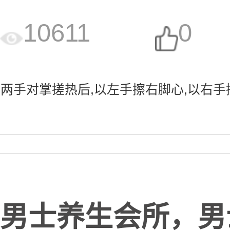
10611
0
手对掌搓热后,以左手擦右脚心,以右手擦左
男士养生会所，男士s