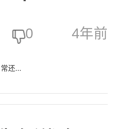
0
4年前
还...