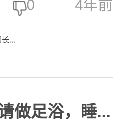
0
4年前
...
做足浴，睡...