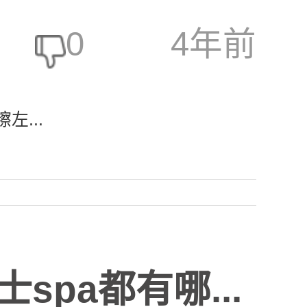
0
4年前
...
pa都有哪...