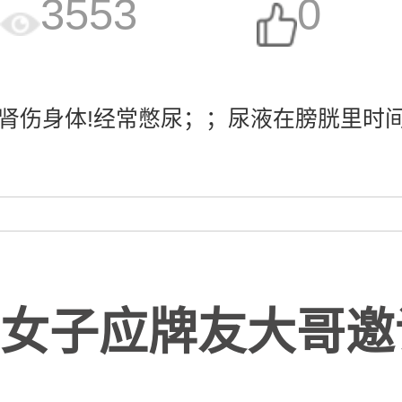
3553
0
肾伤身体!经常憋尿；；尿液在膀胱里时间长
女子应牌友大哥邀请