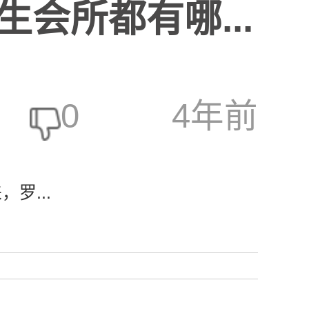
会所都有哪...
0
4年前
罗...