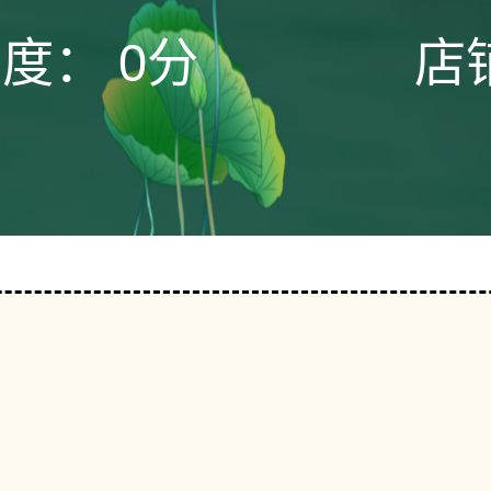
态度：
0分
店