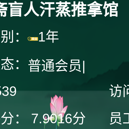
斋盲人汗蒸推拿馆
级别：
1年
状态：
普通会员
|
539
访
评分：
7.9016分
员