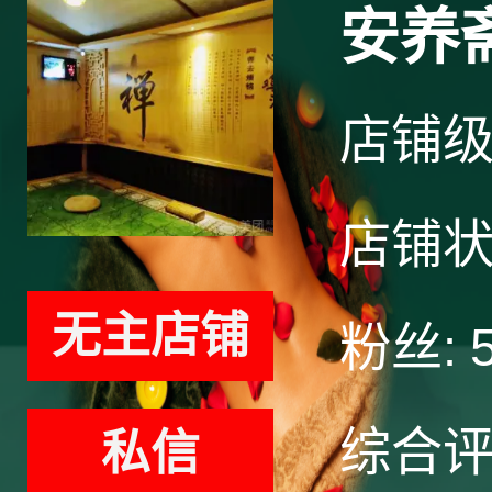
安养
店铺
店铺
无主店铺
粉丝:
综合
私信