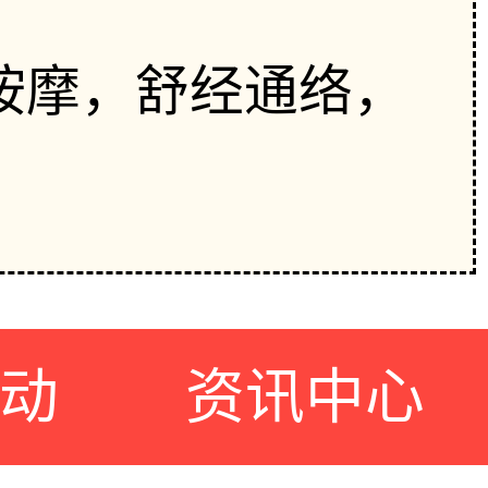
按摩，舒经通络，
动
资讯中心