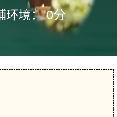
铺环境：
0分