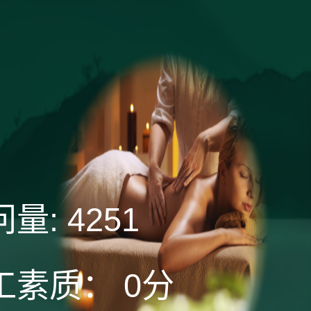
问量:
4251
工素质：
0分