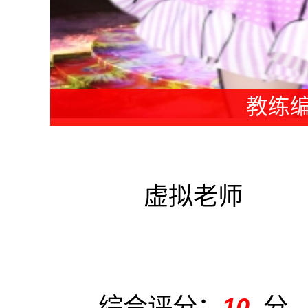
虚
分
综合评