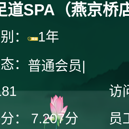
足道SPA（燕京桥
级别：
1年
状态：
普通会员
|
181
访
评分：
7.207分
员