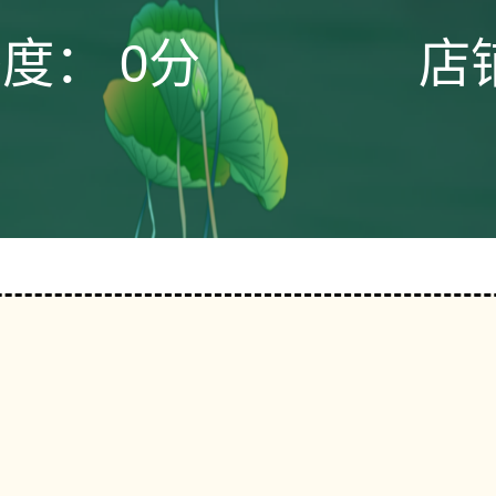
态度：
0分
店