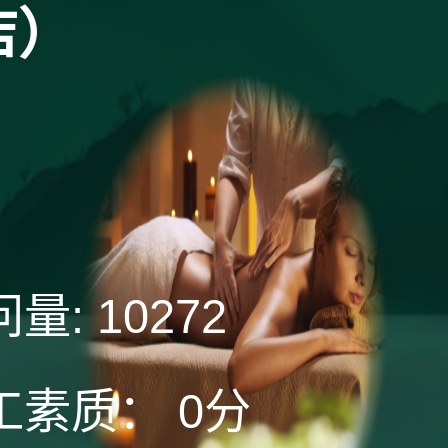
店）
问量:
10272
工素质：
0分