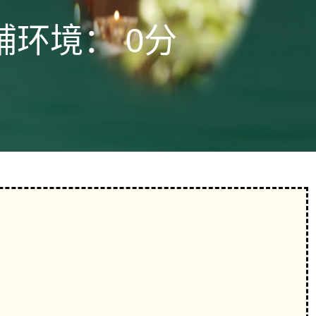
铺环境：
0分