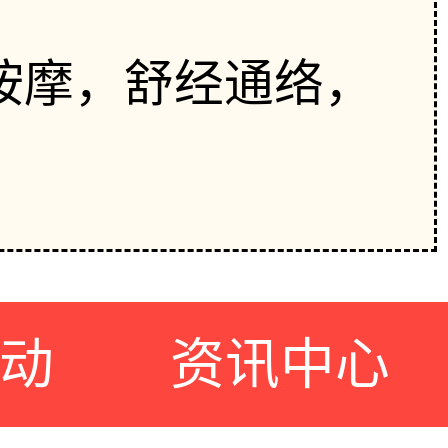
按摩，舒经通络，
动
资讯中心