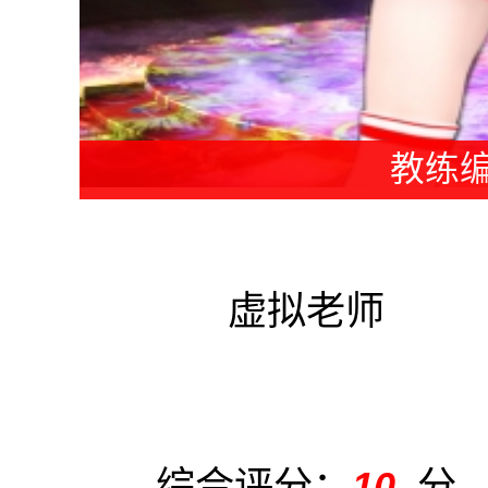
教练编
虚拟老师
综合评分：
10
分