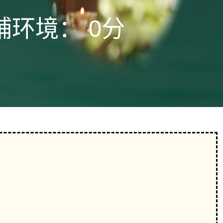
铺环境：
0分