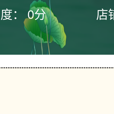
态度：
0分
店