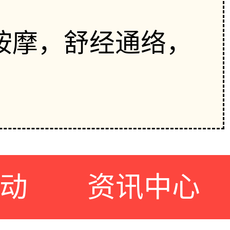
按摩，舒经通络，
动
资讯中心