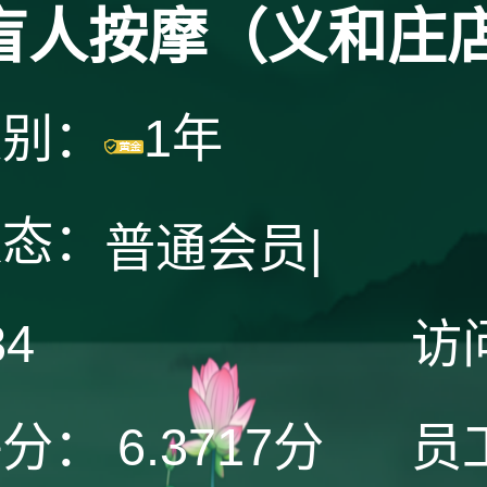
盲人按摩（义和庄
级别：
1年
状态：
普通会员
|
34
访
评分：
6.3717分
员