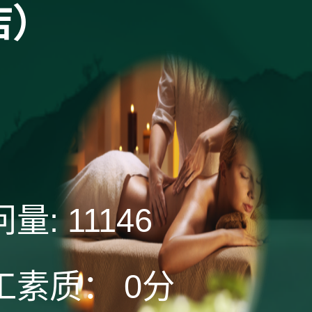
店）
问量:
11146
工素质：
0分