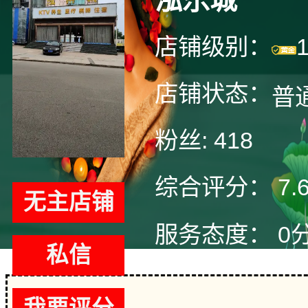
泓乐城
店铺级别：
店铺状态：
普
粉丝:
418
综合评分：
7.
无主店铺
服务态度：
0
私信