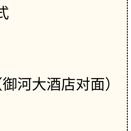
式
（御河大酒店对面）