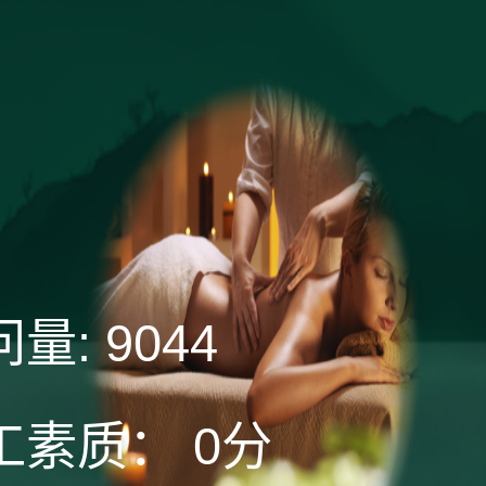
问量:
9044
工素质：
0分