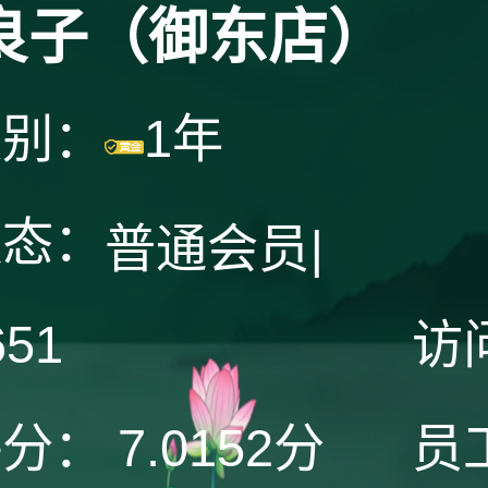
良子（御东店）
级别：
1年
状态：
普通会员
|
651
访
评分：
7.0152分
员