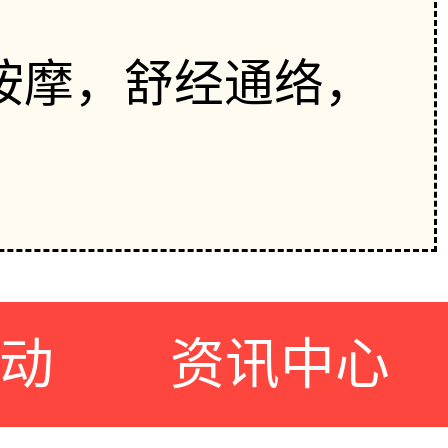
按摩，舒经通络，
动
资讯中心