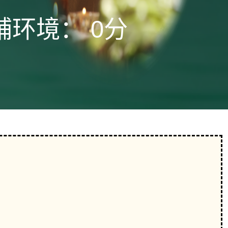
铺环境：
0分