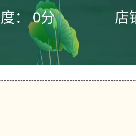
态度：
0分
店