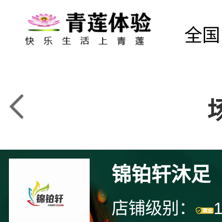
全国
锦铂轩沐足
店铺级别：