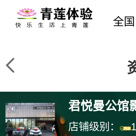
全国
君悦曼公馆
店铺级别：