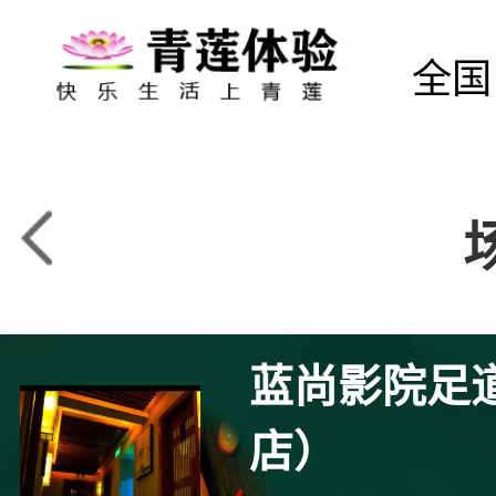
全国
蓝尚影院足
店）