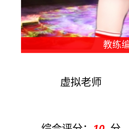
教练编
虚拟老师
综合评分：
10
分