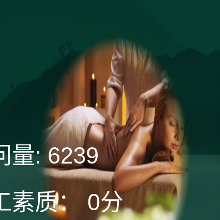
问量:
6239
工素质：
0分