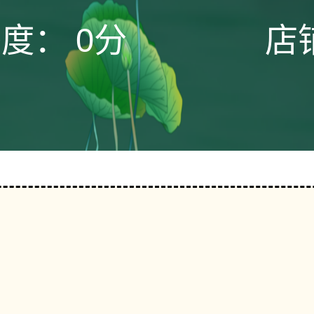
态度：
0分
店