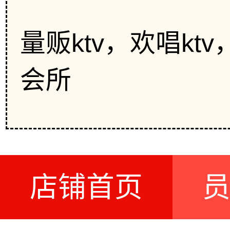
量贩ktv，欢唱k
会所
店铺首页