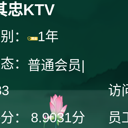
其忠KTV
级别：
1年
状态：
普通会员
|
83
访
评分：
8.9031分
员