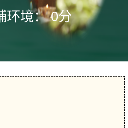
铺环境：
0分