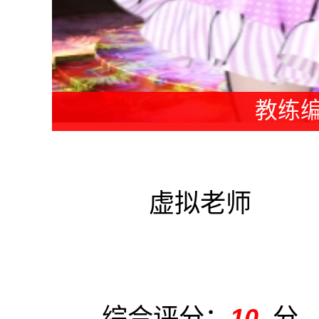
教练编
虚拟老师
综合评分：
10
分