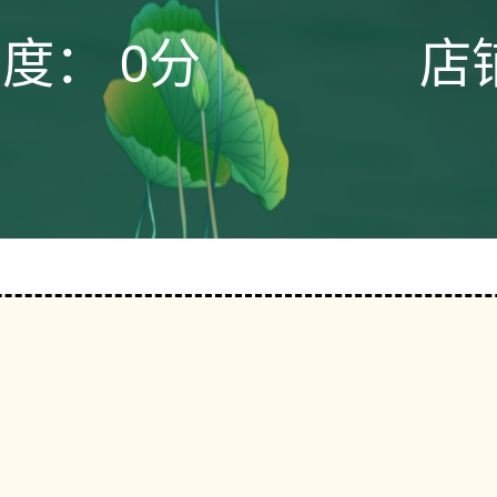
态度：
0分
店