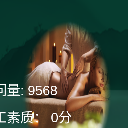
问量:
9568
工素质：
0分