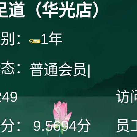
足道（华光店）
级别：
1年
状态：
普通会员
|
249
访
评分：
9.5694分
员