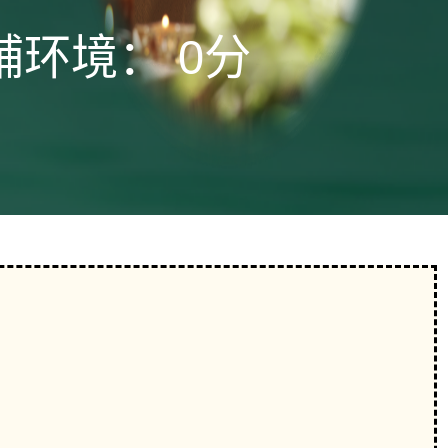
铺环境：
0分