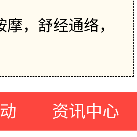
按摩，舒经通络，
动
资讯中心