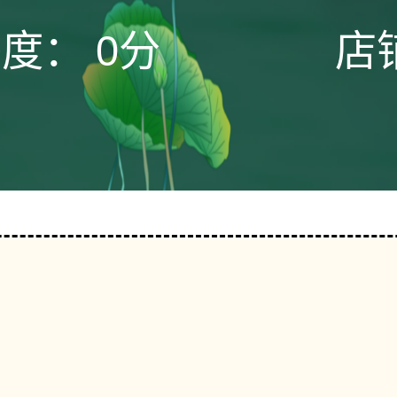
态度：
0分
店