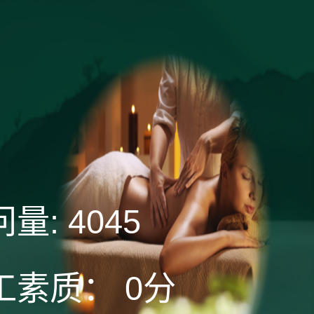
）
问量:
4045
工素质：
0分