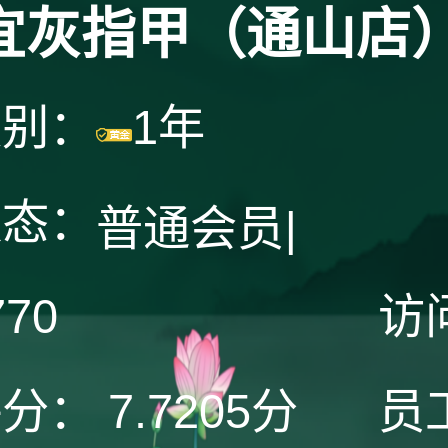
宜灰指甲（通山店
级别：
1年
状态：
普通会员
|
770
访
评分：
7.7205分
员