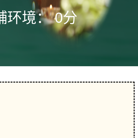
铺环境：
0分