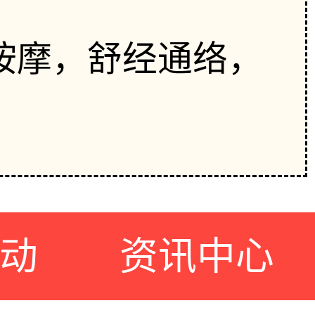
按摩，舒经通络，
动
资讯中心