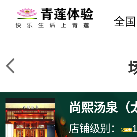
全国
尚熙汤泉（
店铺级别：