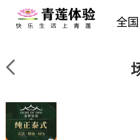
全国
泰世轻语（
店铺级别：
D