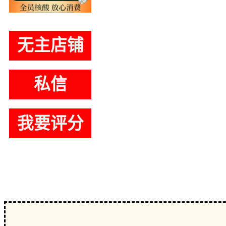
店铺状态：
普
无主店铺
粉丝:
304
私信
综合评分：
9.
服务态度：
0
我要评分