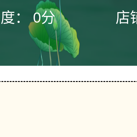
态度：
0分
店