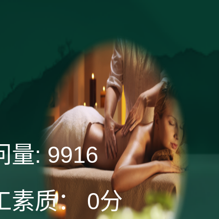
问量:
9916
工素质：
0分