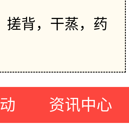
，搓背，干蒸，药
动
资讯中心