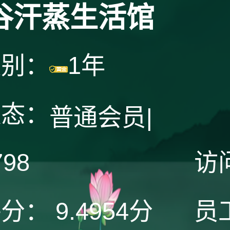
谷汗蒸生活馆
级别：
1年
状态：
普通会员
|
798
访
评分：
9.4954分
员