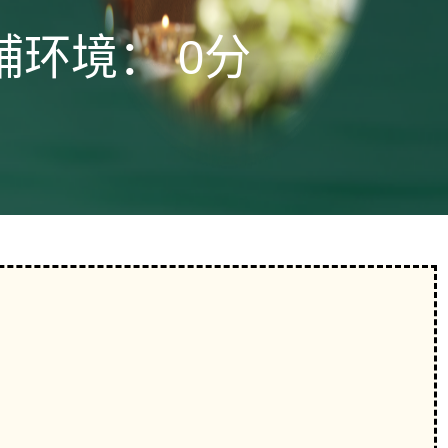
铺环境：
0分