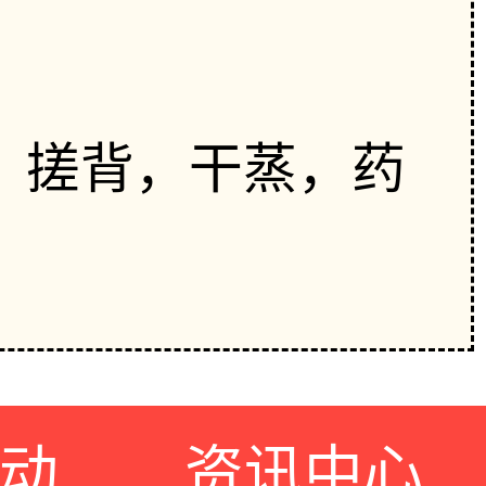
，搓背，干蒸，药
动
资讯中心