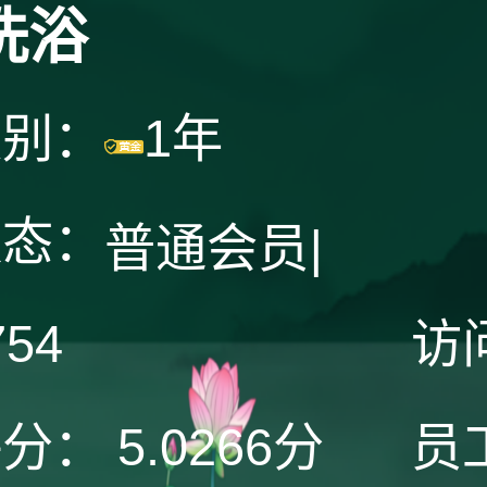
洗浴
级别：
1年
状态：
普通会员
|
754
访
评分：
5.0266分
员