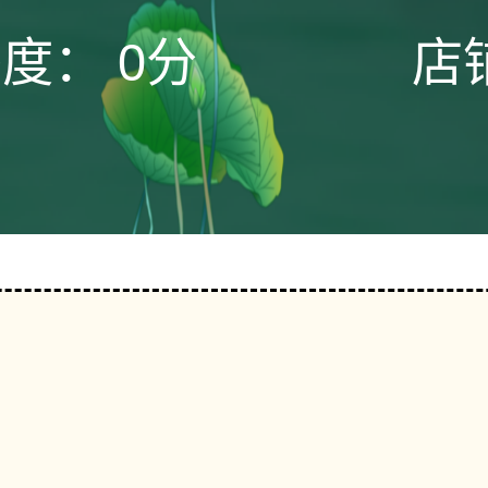
态度：
0分
店