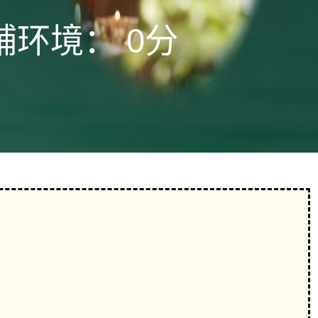
铺环境：
0分