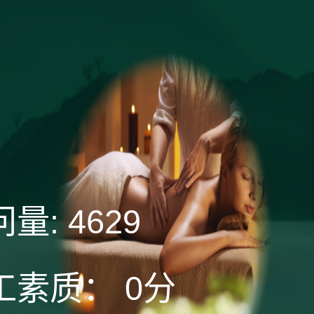
问量:
4629
工素质：
0分