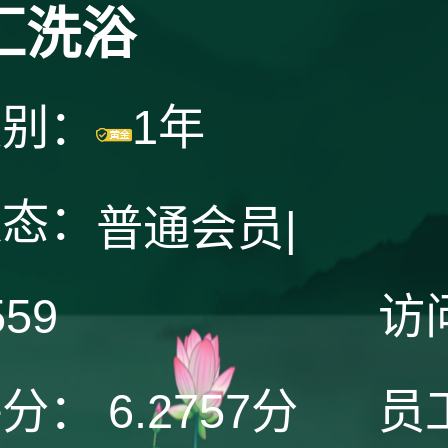
汇洗浴
级别：
1年
状态：
普通会员
|
559
访
评分：
6.2757分
员