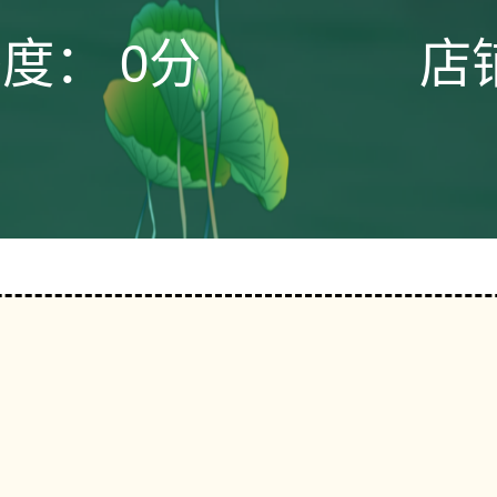
态度：
0分
店