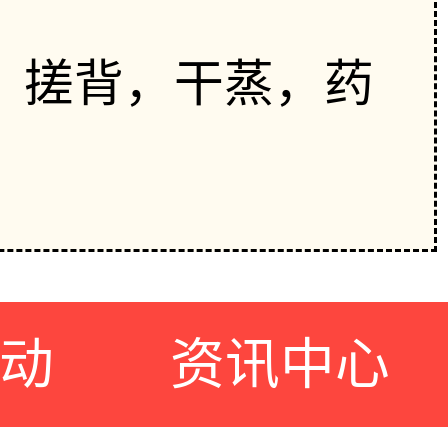
，搓背，干蒸，药
动
资讯中心