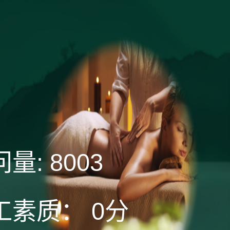
问量:
8003
工素质：
0分