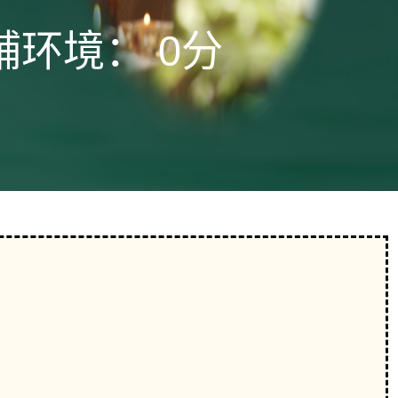
铺环境：
0分