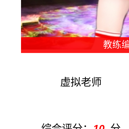
教练编
虚拟老师
综合评分：
10
分