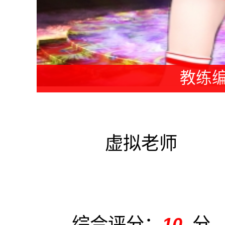
教练编
虚拟老师
综合评分：
10
分